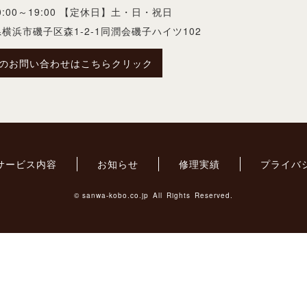
00～19:00
【定休日】土・日・祝日
横浜市磯子区森1-2-1
同潤会磯子ハイツ102
でのお問い合わせは
こちらクリック
サービス内容
お知らせ
修理実績
プライバ
©
sanwa-kobo.co.jp
All Rights Reserved.